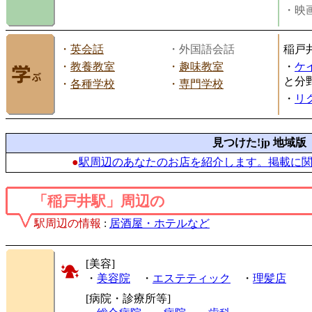
・映画
・
英会話
・外国語会話
稲戸
・
教養教室
・
趣味教室
・
ケ
と分
・
各種学校
・
専門学校
・
リ
見つけた!jp 地域版
●
駅周辺のあなたのお店を紹介します。掲載に
「稲戸井駅」周辺の
駅周辺の情報
:
居酒屋・ホテルなど
[美容]
・
美容院
・
エステティック
・
理髪店
[病院・診療所等]