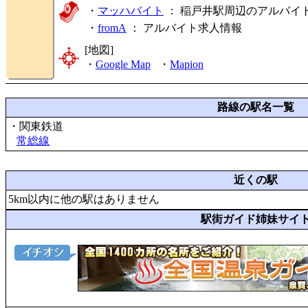
・
マッハバイト
： 稲戸井駅周辺のアルバイ
・
fromA
：
アルバイト求人情報
[地図]
・
Google Map
・
Mapion
路線の駅名一覧
・関東鉄道
常総線
近くの駅
5km以内に他の駅はありません
駅街ガイド姉妹サイ