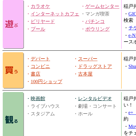
・
カラオケ
・
ゲームセンター
稲戸
・
インターネットカフェ
・マンガ喫茶
・
GI
検索
・
ビリヤード
・
パチンコ
・
チ
・
プール
・
ボウリング
・
e-
ース
・
デパート
・
スーパー
稲戸
・
コンビニ
・
ドラッグストア
・
Shu
・
書店
・
古本屋
・
100円ショップ
・
映画館
・
レンタルビデオ
稲戸
い！
・ライブハウス
・劇場・コンサート
・
e
・スタジアム
・ホール
約
・
Mov
をチ