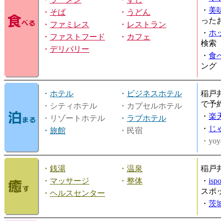
・
美
・
そば
・
うどん
った
・
ファミレス
・
レストラン
・
ホ
・
ファストフード
・
カフェ
検索
・
デリバリー
・
食
ング
・
ホテル
・
ビジネスホテル
稲戸
で予
・シティホテル
・カプセルホテル
・
楽
・リゾートホテル
・
ラブホテル
・
じ
・
旅館
・民宿
・yoy
・
銭湯
・
温泉
稲戸
・
マッサージ
・
整体
・
is
スポ
・
ヘルスセンター
・
茨