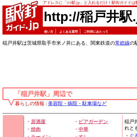
アドレスに「○○駅.jp」と入れるだけ！駅街ガイド
http://稲戸井駅.
｜
｜
使い方
よくある質問
ご利用にあたって
稲戸井駅は茨城県取手市米ノ井にある、関東鉄道の
常総線
の
「稲戸井駅」周辺で
暮らしの情報
:
美容院・病院・駐車場など
・
居酒屋
・
ビアガーデン
稲戸
れと
・
焼肉
・
中華
・
ぐ
・
ラーメン
・
すし