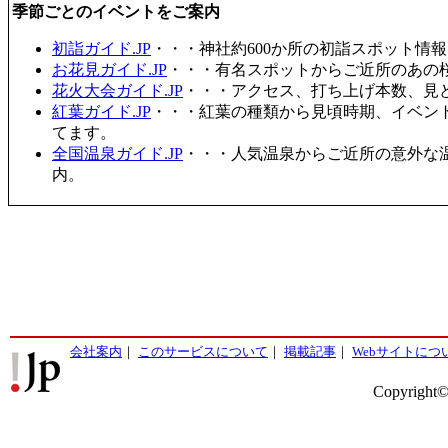
季節ごとのイベントをご案内
初詣ガイド.JP
・・・神社約600か所の初詣スポット情
お花見ガイド.JP
・・・有名スポットからご近所のあの桜
花火大会ガイド.JP
・・・アクセス、打ち上げ本数、見
紅葉ガイド.JP
・・・紅葉の種類から見頃時期、イベン
てます。
全国温泉ガイド.JP
・・・人気温泉からご近所の意外な
内。
会社案内
｜
このサービスについて
｜
掲載記事
｜
Webサイトにつ
Copyright©2