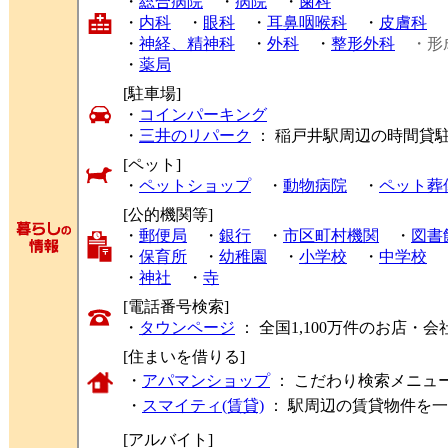
・
総合病院
・
病院
・
歯科
・
内科
・
眼科
・
耳鼻咽喉科
・
皮膚科
・
神経、精神科
・
外科
・
整形外科
・形
・
薬局
[駐車場]
・
コインパーキング
・
三井のリパーク
： 稲戸井駅周辺の時間貸
[ペット]
・
ペットショップ
・
動物病院
・
ペット葬
[公的機関等]
・
郵便局
・
銀行
・
市区町村機関
・
図書
・
保育所
・
幼稚園
・
小学校
・
中学校
・
神社
・
寺
[電話番号検索]
・
タウンページ
： 全国1,100万件のお店
[住まいを借りる]
・
アパマンショップ
： こだわり検索メニュ
・
スマイティ(賃貸)
： 駅周辺の賃貸物件を
[アルバイト]