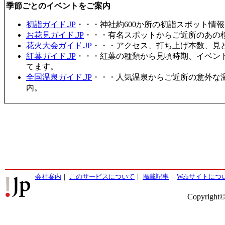
季節ごとのイベントをご案内
初詣ガイド.JP
・・・神社約600か所の初詣スポット情
お花見ガイド.JP
・・・有名スポットからご近所のあの桜
花火大会ガイド.JP
・・・アクセス、打ち上げ本数、見
紅葉ガイド.JP
・・・紅葉の種類から見頃時期、イベン
てます。
全国温泉ガイド.JP
・・・人気温泉からご近所の意外な
内。
会社案内
｜
このサービスについて
｜
掲載記事
｜
Webサイトにつ
Copyright©2