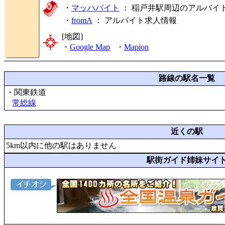
・
マッハバイト
： 稲戸井駅周辺のアルバイ
・
fromA
：
アルバイト求人情報
[地図]
・
Google Map
・
Mapion
路線の駅名一覧
・関東鉄道
常総線
近くの駅
5km以内に他の駅はありません
駅街ガイド姉妹サイ