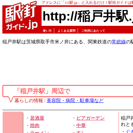
アドレスに「○○駅.jp」と入れるだけ！駅街ガイド
http://稲戸井駅.
｜
｜
使い方
よくある質問
ご利用にあたって
稲戸井駅は茨城県取手市米ノ井にある、関東鉄道の
常総線
の
「稲戸井駅」周辺で
暮らしの情報
:
美容院・病院・駐車場など
・
居酒屋
・
ビアガーデン
稲戸
れと
・
焼肉
・
中華
・
ぐ
・
ラーメン
・
すし