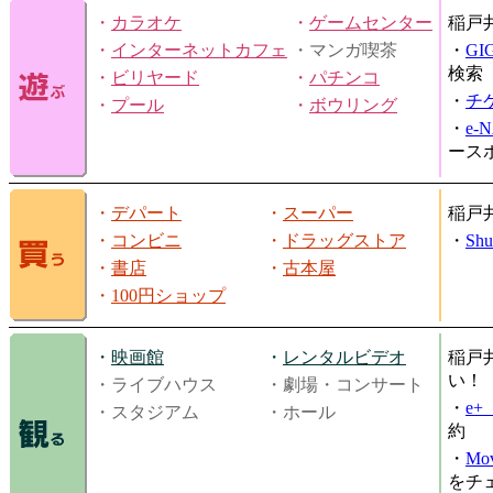
・
カラオケ
・
ゲームセンター
稲戸
・
インターネットカフェ
・マンガ喫茶
・
GI
検索
・
ビリヤード
・
パチンコ
・
チ
・
プール
・
ボウリング
・
e-
ース
・
デパート
・
スーパー
稲戸
・
コンビニ
・
ドラッグストア
・
Shu
・
書店
・
古本屋
・
100円ショップ
・
映画館
・
レンタルビデオ
稲戸
い！
・ライブハウス
・劇場・コンサート
・
e
・スタジアム
・ホール
約
・
Mov
をチ