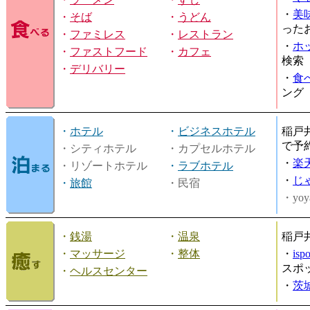
・
美
・
そば
・
うどん
った
・
ファミレス
・
レストラン
・
ホ
・
ファストフード
・
カフェ
検索
・
デリバリー
・
食
ング
・
ホテル
・
ビジネスホテル
稲戸
で予
・シティホテル
・カプセルホテル
・
楽
・リゾートホテル
・
ラブホテル
・
じ
・
旅館
・民宿
・yoy
・
銭湯
・
温泉
稲戸
・
マッサージ
・
整体
・
is
スポ
・
ヘルスセンター
・
茨