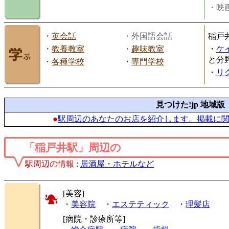
・映画
・
英会話
・外国語会話
稲戸
・
教養教室
・
趣味教室
・
ケ
と分
・
各種学校
・
専門学校
・
リ
見つけた!jp 地域版
●
駅周辺のあなたのお店を紹介します。掲載に
「稲戸井駅」周辺の
駅周辺の情報
:
居酒屋・ホテルなど
[美容]
・
美容院
・
エステティック
・
理髪店
[病院・診療所等]