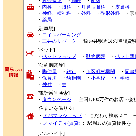
・
総合病院
・
病院
・
歯科
・
内科
・
眼科
・
耳鼻咽喉科
・
皮膚科
・
神経、精神科
・
外科
・
整形外科
・形
・
薬局
[駐車場]
・
コインパーキング
・
三井のリパーク
： 稲戸井駅周辺の時間貸
[ペット]
・
ペットショップ
・
動物病院
・
ペット葬
[公的機関等]
・
郵便局
・
銀行
・
市区町村機関
・
図書
・
保育所
・
幼稚園
・
小学校
・
中学校
・
神社
・
寺
[電話番号検索]
・
タウンページ
： 全国1,100万件のお店
[住まいを借りる]
・
アパマンショップ
： こだわり検索メニュ
・
スマイティ(賃貸)
： 駅周辺の賃貸物件を
[アルバイト]